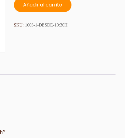
Desde
Añadir al carrito
19:30h
cantidad
SKU:
1603-1-DESDE-19:30H
0h”