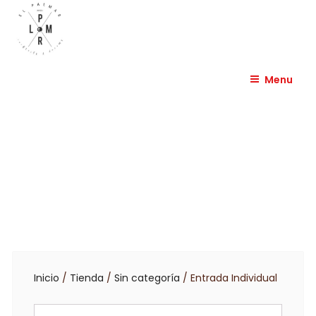
Skip
to
content
EL PALMAR HUESCA
Menu
Inicio
/
Tienda
/
Sin categoría
/ Entrada Individual