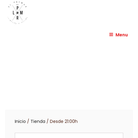
Skip
to
content
EL PALMAR HUESCA
Menu
Inicio
/
Tienda
/ Desde 21:00h