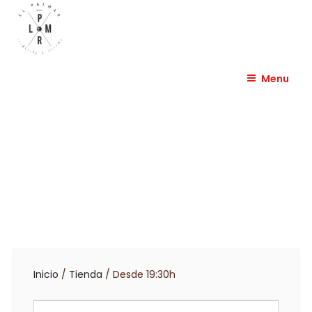
Skip
to
content
EL PALMAR HUESCA
Menu
Inicio
/
Tienda
/ Desde 19:30h